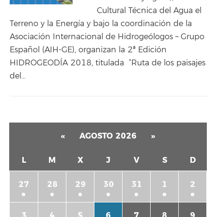
Cultural Técnica del Agua el
Terreno y la Energía y bajo la coordinación de la
Asociación Internacional de Hidrogeólogos – Grupo
Español (AIH‐GE), organizan la 2ª Edición
HIDROGEODÍA 2018, titulada “Ruta de los paisajes
del…
«
AGOSTO 2026
»
L
M
X
J
V
S
D
27
28
29
30
31
1
2
3
4
5
6
7
8
9