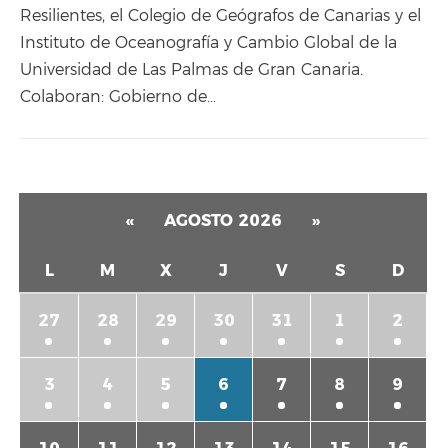
Resilientes, el Colegio de Geógrafos de Canarias y el
Instituto de Oceanografía y Cambio Global de la
Universidad de Las Palmas de Gran Canaria.
Colaboran: Gobierno de…
«
AGOSTO 2026
»
L
M
X
J
V
S
D
27
28
29
30
31
1
2
3
4
5
6
7
8
9