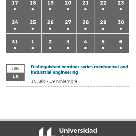
17
18
19
20
21
22
23
24
25
26
27
28
29
30
31
1
2
3
4
5
6
Distinguished seminar series mechanical and
LUN
industrial engineerIng
10
16 julio
-
19 noviembre