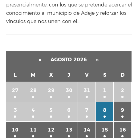
presencialmente, con los que se pretende acercar el
conocimiento al municipio de Adeje y reforzar los
vínculos que nos unen con el…
«
AGOSTO 2026
»
L
M
X
J
V
S
D
27
28
29
30
31
1
2
3
4
5
6
7
8
9
10
11
12
13
14
15
16