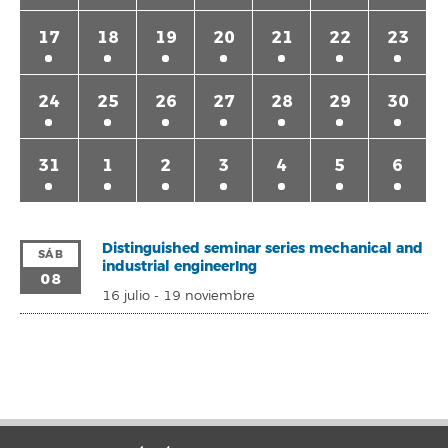
17
18
19
20
21
22
23
24
25
26
27
28
29
30
31
1
2
3
4
5
6
Distinguished seminar series mechanical and
SÁB
industrial engineerIng
08
16 julio
-
19 noviembre