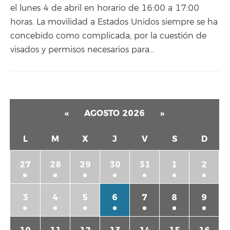
el lunes 4 de abril en horario de 16:00 a 17:00
horas. La movilidad a Estados Unidos siempre se ha
concebido como complicada, por la cuestión de
visados y permisos necesarios para…
«
AGOSTO 2026
»
L
M
X
J
V
S
D
27
28
29
30
31
1
2
3
4
5
6
7
8
9