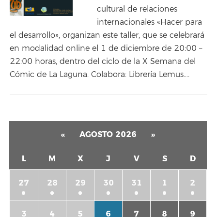
cultural de relaciones
internacionales «Hacer para
el desarrollo», organizan este taller, que se celebrará
en modalidad online el 1 de diciembre de 20:00 –
22:00 horas, dentro del ciclo de la X Semana del
Cómic de La Laguna. Colabora: Librería Lemus….
«
AGOSTO 2026
»
L
M
X
J
V
S
D
27
28
29
30
31
1
2
3
4
5
6
7
8
9