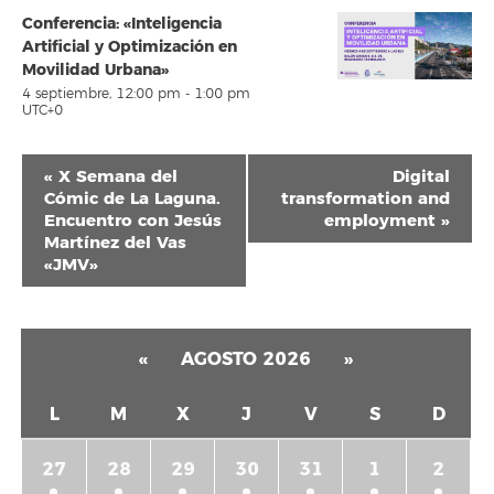
Conferencia: «Inteligencia
Artificial y Optimización en
Movilidad Urbana»
4 septiembre, 12:00 pm
-
1:00 pm
UTC+0
Navegación
«
X Semana del
Digital
del
Cómic de La Laguna.
transformation and
Encuentro con Jesús
employment
»
Evento
Martínez del Vas
«JMV»
«
AGOSTO 2026
»
L
M
X
J
V
S
D
27
28
29
30
31
1
2