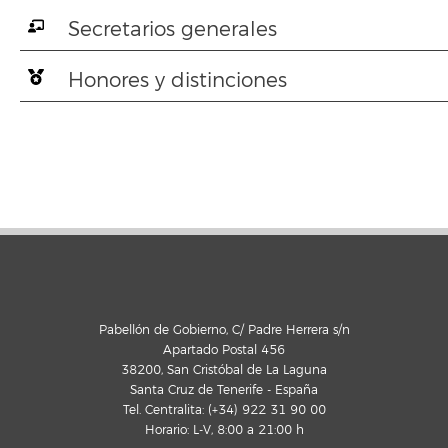
Secretarios generales
Honores y distinciones
Pabellón de Gobierno, C/ Padre Herrera s/n
Apartado Postal 456
38200, San Cristóbal de La Laguna
Santa Cruz de Tenerife - España
Tel. Centralita: (+34) 922 31 90 00
Horario: L-V, 8:00 a 21:00 h