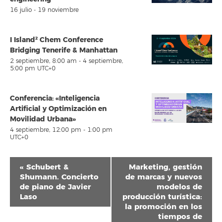
16 julio
-
19 noviembre
I Island² Chem Conference
Bridging Tenerife & Manhattan
2 septiembre, 8:00 am
-
4 septiembre,
5:00 pm
UTC+0
Conferencia: «Inteligencia
Artificial y Optimización en
Movilidad Urbana»
4 septiembre, 12:00 pm
-
1:00 pm
UTC+0
Navegación
«
Schubert &
Marketing, gestión
del
Shumann. Concierto
de marcas y nuevos
de piano de Javier
modelos de
Evento
Laso
producción turística:
la promoción en los
tiempos de