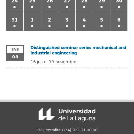
24
25
26
27
28
29
30
31
1
2
3
4
5
6
Distinguished seminar series mechanical and
SÁB
industrial engineerIng
08
16 julio
-
19 noviembre
Tel. Centralita: (+34) 922 31 90 00