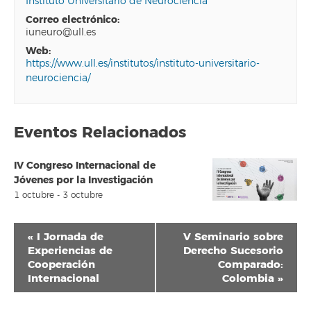
Instituto Universitario de Neurociencia
correo electrónico:
iuneuro@ull.es
web:
https://www.ull.es/institutos/instituto-universitario-
neurociencia/
Eventos Relacionados
IV Congreso Internacional de
Jóvenes por la Investigación
1 octubre
-
3 octubre
Navegación
«
I Jornada de
V Seminario sobre
del
Experiencias de
Derecho Sucesorio
Cooperación
Comparado:
Evento
Internacional
Colombia
»