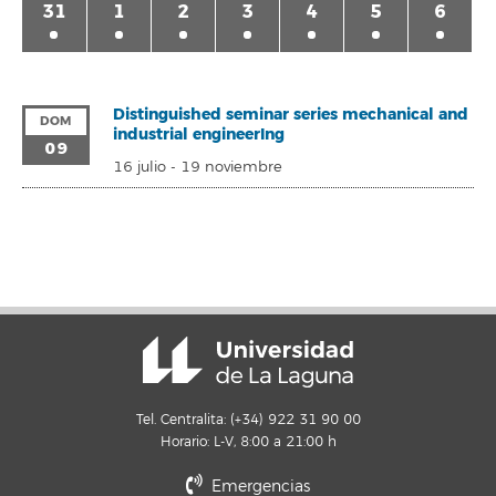
31
1
2
3
4
5
6
Distinguished seminar series mechanical and
DOM
industrial engineerIng
09
16 julio
-
19 noviembre
Tel. Centralita: (+34) 922 31 90 00
Horario: L-V, 8:00 a 21:00 h
Emergencias