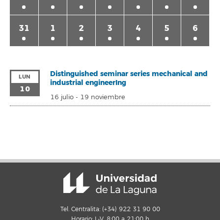
31
1
2
3
4
5
6
Distinguished seminar series mechanical and
LUN
industrial engineerIng
10
16 julio
-
19 noviembre
Tel. Centralita: (+34) 922 31 90 00
Horario: L-V, 8:00 a 21:00 h