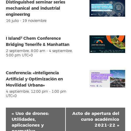
Distinguished seminar series
mechanical and industrial
engineerIng
16 julio
-
19 noviembre
I Island² Chem Conference
Bridging Tenerife & Manhattan
2 septiembre, 8:00 am
-
4 septiembre,
5:00 pm
UTC+0
Conferencia: «Inteligencia
Artificial y Optimización en
Movilidad Urbana»
4 septiembre, 12:00 pm
-
1:00 pm
UTC+0
Navegación
«
Uso de drones:
Acto de apertura del
del
Utilidades,
curso académico
aplicaciones y
2021-22
»
Evento
normativa