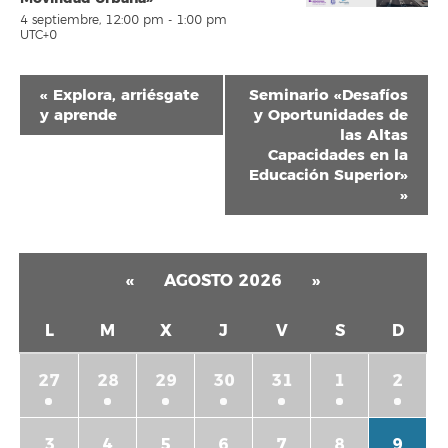
4 septiembre, 12:00 pm
-
1:00 pm
UTC+0
Navegación
«
Explora, arriésgate
Seminario «Desafíos
del
y aprende
y Oportunidades de
las Altas
Evento
Capacidades en la
Educación Superior»
»
«
AGOSTO 2026
»
L
M
X
J
V
S
D
27
28
29
30
31
1
2
3
4
5
6
7
8
9