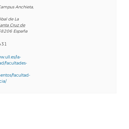
Campus Anchieta,
óbal de La
anta Cruz de
38206
España
431
w.ull.es/la-
ad/facultades-
entos/facultad-
cia/