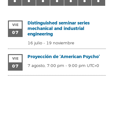
Distinguished seminar series
VIE
mechanical and industrial
07
engineerIng
16 julio
-
19 noviembre
Proyección de ‘American Psycho’
VIE
07
7 agosto, 7:00 pm
-
9:00 pm
UTC+0