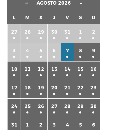
«
AGOSTO 2026
»
L
M
X
J
V
S
D
27
28
29
30
31
1
2
3
4
5
6
7
8
9
rtir
10
11
12
13
14
15
16
17
18
19
20
21
22
23
24
25
26
27
28
29
30
31
1
2
3
4
5
6