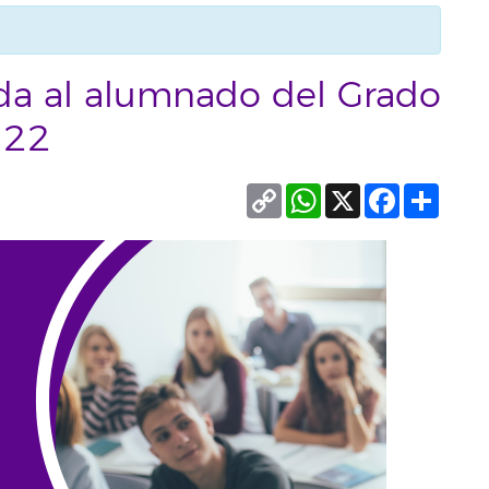
da al alumnado del Grado
022
Copy
WhatsApp
X
Facebook
Compa
Link