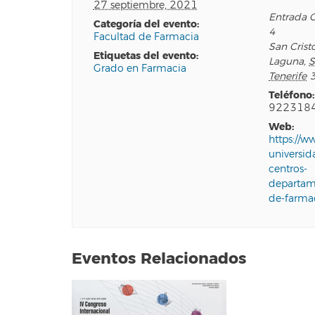
27 septiembre, 2021
Entrada 
categoría del evento:
4
Facultad de Farmacia
San Crist
etiquetas del evento:
Laguna
,
S
Grado en Farmacia
Tenerife
teléfono:
922318
web:
https://ww
universid
centros-
departam
de-farma
Eventos Relacionados