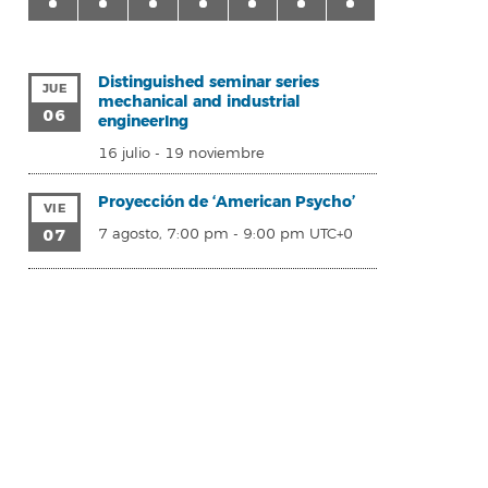
Distinguished seminar series
JUE
mechanical and industrial
06
engineerIng
16 julio
-
19 noviembre
Proyección de ‘American Psycho’
VIE
07
7 agosto, 7:00 pm
-
9:00 pm
UTC+0