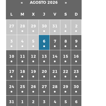
«
AGOSTO 2026
»
L
M
X
J
V
S
D
27
28
29
30
31
1
2
3
4
5
6
7
8
9
rtir
10
11
12
13
14
15
16
17
18
19
20
21
22
23
24
25
26
27
28
29
30
31
1
2
3
4
5
6