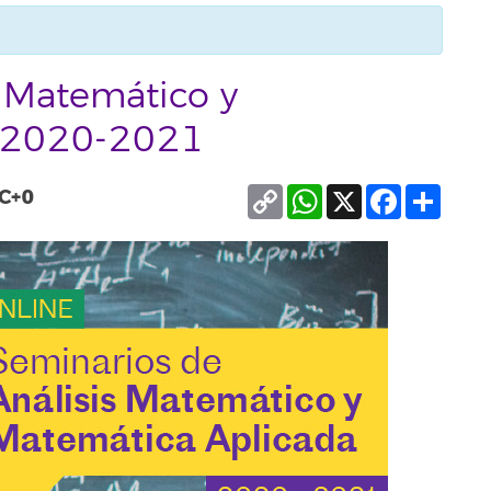
s Matemático y
a 2020-2021
Copy
WhatsApp
X
Facebook
Compa
C+0
Link