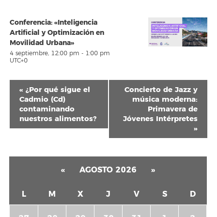
Conferencia: «Inteligencia
Artificial y Optimización en
Movilidad Urbana»
4 septiembre, 12:00 pm
-
1:00 pm
UTC+0
Navegación
«
¿Por qué sigue el
Concierto de Jazz y
del
Cadmio (Cd)
música moderna:
contaminando
Primavera de
Evento
nuestros alimentos?
Jóvenes Intérpretes
»
«
AGOSTO 2026
»
L
M
X
J
V
S
D