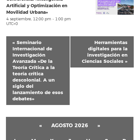
Artificial y Optimización en
Movilidad Urbana»
4 septiembre, 12:00 pm
-
1:00 pm
UTC+0
Navegación
«
Seminario
Herramientas
del
Internacional de
digitales para la
Investigación
investigación en
Evento
Avanzada «De la
Ciencias Sociales
»
Teoría Crítica a la
teoría crítica
descolonial. A un
siglo del
lanzamiento de esos
debates»
«
AGOSTO 2026
»