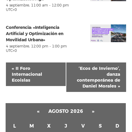
4 septiembre, 11:00 am
-
12:00 pm
UTC+0
Conferencia: «Inteligencia
Artificial y Optimización en
Movilidad Urbana»
4 septiembre, 12:00 pm
-
1:00 pm
UTC+0
Navegación
«
II Foro
‘Ecos de Invierno’,
del
Internacional
danza
Ecoislas
contemporánea de
Evento
Daniel Morales
»
«
AGOSTO 2026
»
L
M
X
J
V
S
D