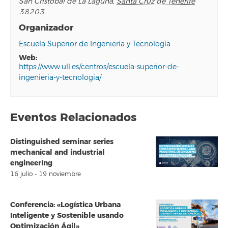
San Cristóbal de La Laguna
,
Santa Cruz de Tenerife
38203
Organizador
Escuela Superior de Ingeniería y Tecnología
web:
https://www.ull.es/centros/escuela-superior-de-
ingenieria-y-tecnologia/
Eventos Relacionados
Distinguished seminar series
mechanical and industrial
engineerIng
16 julio
-
19 noviembre
Conferencia: «Logística Urbana
Inteligente y Sostenible usando
Optimización Ágil»