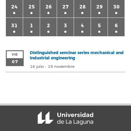
24
25
26
27
28
29
30
31
1
2
3
4
5
6
Distinguished seminar series mechanical and
VIE
industrial engineerIng
07
16 julio
-
19 noviembre