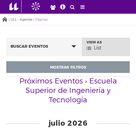
ULL - Agenda
Páginas
VIEW AS
Event
BUSCAR EVENTOS
List
Views
Navigation
MOSTRAR FILTROS
Próximos Eventos
› Escuela
Superior de Ingeniería y
Tecnología
Eventos
List
julio 2026
Navigation