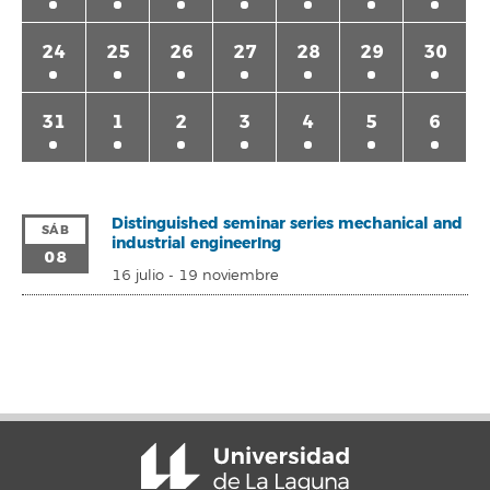
24
25
26
27
28
29
30
31
1
2
3
4
5
6
Distinguished seminar series mechanical and
SÁB
industrial engineerIng
08
16 julio
-
19 noviembre