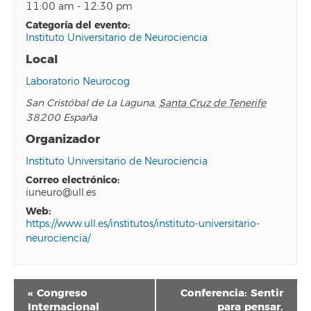
11:00 am - 12:30 pm
categoría del evento:
Instituto Universitario de Neurociencia
Local
Laboratorio Neurocog
San Cristóbal de La Laguna
,
Santa Cruz de Tenerife
38200
España
Organizador
Instituto Universitario de Neurociencia
correo electrónico:
iuneuro@ull.es
web:
https://www.ull.es/institutos/instituto-universitario-
neurociencia/
Navegación
«
Congreso
Conferencia: Sentir
del
Internacional
para pensar.