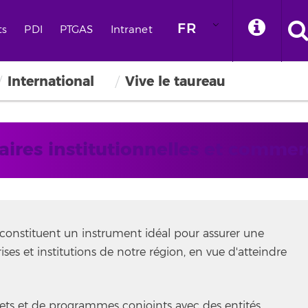
FR
ts
PDI
PTGAS
Intranet
International
Vive le taureau
aires institutionnelles et commer
s constituent un instrument idéal pour assurer une
rises et institutions de notre région, en vue d'atteindre
ets et de programmes conjoints avec des entités