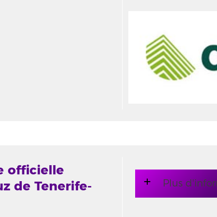
 officielle
Plus d'info
uz de Tenerife-