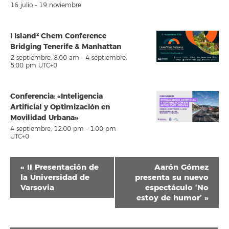
16 julio
-
19 noviembre
I Island² Chem Conference
Bridging Tenerife & Manhattan
2 septiembre, 8:00 am
-
4 septiembre,
5:00 pm
UTC+0
Conferencia: «Inteligencia
Artificial y Optimización en
Movilidad Urbana»
4 septiembre, 12:00 pm
-
1:00 pm
UTC+0
Navegación
«
II Presentación de
Aarón Gómez
del
la Universidad de
presenta su nuevo
Varsovia
espectáculo ‘No
Evento
estoy de humor’
»