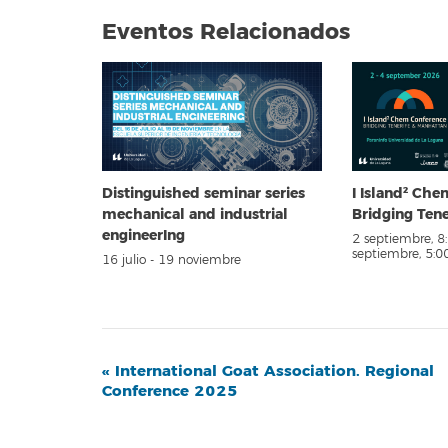
Eventos Relacionados
Distinguished seminar series
I Island² Ch
mechanical and industrial
Bridging Ten
engineerIng
2 septiembre, 
septiembre, 5:
16 julio
-
19 noviembre
Navegación
«
International Goat Association. Regional
Conference 2025
del
Evento