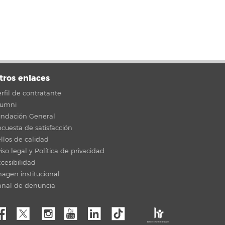
tros enlaces
rfil de contratante
lumni
undación General
cuesta de satisfacción
llos de calidad
iso legal y Política de privacidad
cesibilidad
agen institucional
anal de denuncia