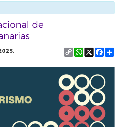
acional de
anarias
Copy
WhatsApp
X
Facebook
Compa
2025,
Link