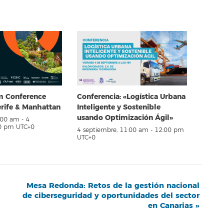
em Conference
Conferencia: «Logística Urbana
erife & Manhattan
Inteligente y Sostenible
usando Optimización Ágil»
8:00 am
-
4
00 pm
UTC+0
4 septiembre, 11:00 am
-
12:00 pm
UTC+0
Mesa Redonda: Retos de la gestión nacional
de ciberseguridad y oportunidades del sector
en Canarias
»