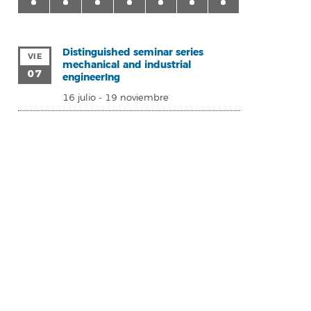
Distinguished seminar series
VIE
mechanical and industrial
07
engineerIng
16 julio
-
19 noviembre