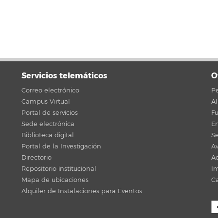
Servicios telemáticos
O
Correo electrónico
Pe
Campus Virtual
A
Portal de servicios
F
Sede electrónica
En
Biblioteca digital
Se
Portal de la Investigación
Av
Directorio
Ac
Repositorio institucional
Im
Mapa de ubicaciones
C
Alquiler de Instalaciones para Eventos