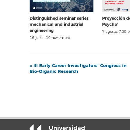
Distinguished seminar series
Proyección d
mechanical and industrial
Psycho’
engineerIng
7 agosto, 7:00 
16 julio
-
19 noviembre
Navegación
«
III Early Career Investigators’ Congress in
Bio-Organic Research
del
Evento