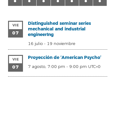
Distinguished seminar series
VIE
mechanical and industrial
07
engineerIng
16 julio
-
19 noviembre
Proyección de ‘American Psycho’
VIE
07
7 agosto, 7:00 pm
-
9:00 pm
UTC+0