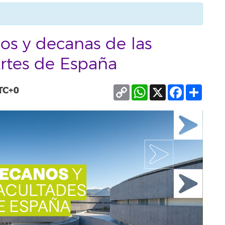
os y decanas de las
Artes de España
Copy
WhatsApp
X
Facebook
Compa
TC+0
Link