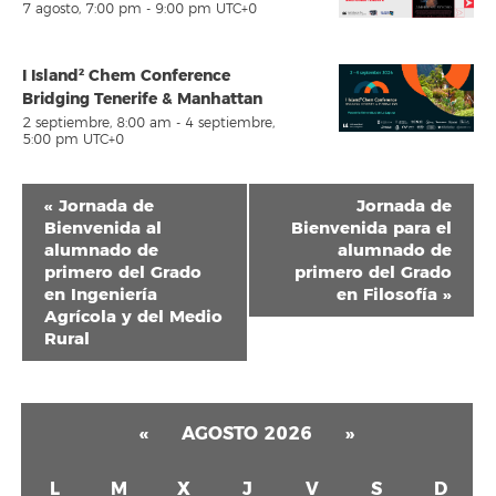
7 agosto, 7:00 pm
-
9:00 pm
UTC+0
I Island² Chem Conference
Bridging Tenerife & Manhattan
2 septiembre, 8:00 am
-
4 septiembre,
5:00 pm
UTC+0
Navegación
«
Jornada de
Jornada de
del
Bienvenida al
Bienvenida para el
alumnado de
alumnado de
Evento
primero del Grado
primero del Grado
en Ingeniería
en Filosofía
»
Agrícola y del Medio
Rural
«
AGOSTO 2026
»
L
M
X
J
V
S
D