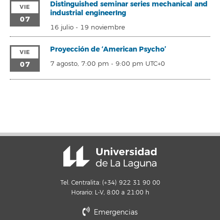
Distinguished seminar series mechanical and
VIE
industrial engineerIng
07
16 julio
-
19 noviembre
Proyección de ‘American Psycho’
VIE
07
7 agosto, 7:00 pm
-
9:00 pm
UTC+0
Tel. Centralita: (+34) 922 31 90 00
Horario: L-V, 8:00 a 21:00 h
Emergencias