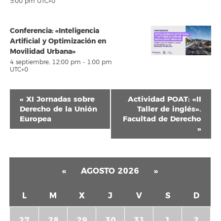
5:00 pm
UTC+0
Conferencia: «Inteligencia
Artificial y Optimización en
Movilidad Urbana»
4 septiembre, 12:00 pm
-
1:00 pm
UTC+0
Navegación
«
XI Jornadas sobre
Actividad POAT: «II
del
Derecho de la Unión
Taller de inglés».
Europea
Facultad de Derecho
Evento
»
«
AGOSTO 2026
»
L
M
X
J
V
S
D
27
28
29
30
31
1
2