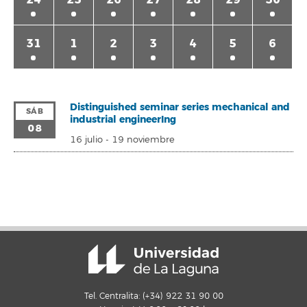
31
1
2
3
4
5
6
Distinguished seminar series mechanical and
SÁB
industrial engineerIng
08
16 julio
-
19 noviembre
Tel. Centralita: (+34) 922 31 90 00