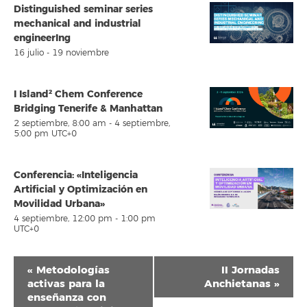
Distinguished seminar series
mechanical and industrial
engineerIng
16 julio
-
19 noviembre
I Island² Chem Conference
Bridging Tenerife & Manhattan
2 septiembre, 8:00 am
-
4 septiembre,
5:00 pm
UTC+0
Conferencia: «Inteligencia
Artificial y Optimización en
Movilidad Urbana»
4 septiembre, 12:00 pm
-
1:00 pm
UTC+0
Navegación
«
Metodologías
II Jornadas
del
activas para la
Anchietanas
»
enseñanza con
Evento