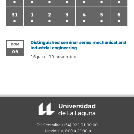
31
1
2
3
4
5
6
Distinguished seminar series mechanical and
DOM
industrial engineerIng
09
16 julio
-
19 noviembre
Tel. Centralita: (+34) 922 31 90 00
Horario: L-V, 8:00 a 21:00 h