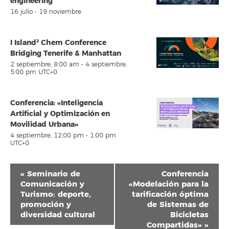
engineerIng
16 julio
-
19 noviembre
I Island² Chem Conference
Bridging Tenerife & Manhattan
2 septiembre, 8:00 am
-
4 septiembre,
5:00 pm
UTC+0
Conferencia: «Inteligencia
Artificial y Optimización en
Movilidad Urbana»
4 septiembre, 12:00 pm
-
1:00 pm
UTC+0
Navegación
«
Seminario de
Conferencia
del
Comunicación y
«Modelación para la
Turismo: deporte,
tarificación óptima
Evento
promoción y
de Sistemas de
diversidad cultural
Bicicletas
Compartidas»
»