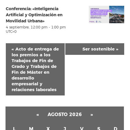
Conferencia: «Inteligencia
Artificial y Optimización en
Movilidad Urbana»
4 septiembre, 12:00 pm
-
1:00 pm
UTC+0
Navegación
«
Acto de entrega de
Ser sostenible
»
del
los premios a los
Trabajos de Fin de
Evento
Grado y Trabajos de
Fin de Máster en
desarrollo
empresarial y
relaciones laborales
«
AGOSTO 2026
»
L
M
X
J
V
S
D