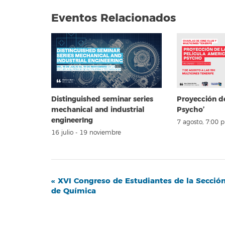
Eventos Relacionados
Distinguished seminar series
Proyección d
mechanical and industrial
Psycho’
engineerIng
7 agosto, 7:00 
16 julio
-
19 noviembre
Navegación
«
XVI Congreso de Estudiantes de la Secció
de Química
del
Evento