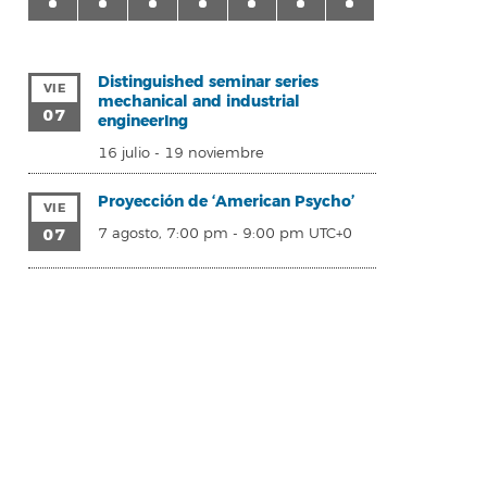
Distinguished seminar series
VIE
mechanical and industrial
07
engineerIng
16 julio
-
19 noviembre
Proyección de ‘American Psycho’
VIE
07
7 agosto, 7:00 pm
-
9:00 pm
UTC+0