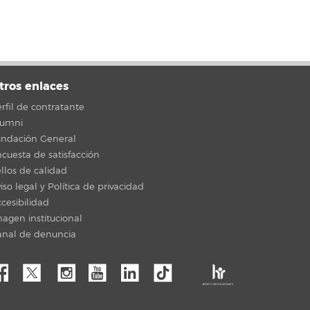
tros enlaces
rfil de contratante
lumni
undación General
cuesta de satisfacción
llos de calidad
iso legal y Política de privacidad
cesibilidad
agen institucional
anal de denuncia