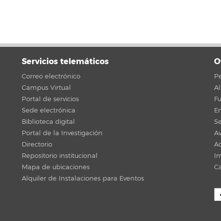
Servicios telemáticos
O
Correo electrónico
Pe
Campus Virtual
A
Portal de servicios
F
Sede electrónica
En
Biblioteca digital
Se
Portal de la Investigación
Av
Directorio
Ac
Repositorio institucional
Im
Mapa de ubicaciones
C
Alquiler de Instalaciones para Eventos