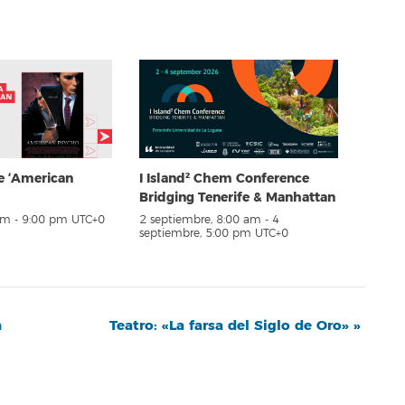
e ‘American
I Island² Chem Conference
Bridging Tenerife & Manhattan
pm
-
9:00 pm
UTC+0
2 septiembre, 8:00 am
-
4
septiembre, 5:00 pm
UTC+0
n
Teatro: «La farsa del Siglo de Oro»
»