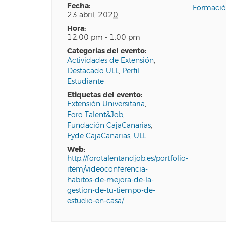
fecha:
Formació
23 abril, 2020
hora:
12:00 pm - 1:00 pm
categorías del evento:
Actividades de Extensión
,
Destacado ULL
,
Perfil
Estudiante
etiquetas del evento:
Extensión Universitaria
,
Foro Talent&Job
,
Fundación CajaCanarias
,
Fyde CajaCanarias
,
ULL
web:
http://forotalentandjob.es/portfolio-
item/videoconferencia-
habitos-de-mejora-de-la-
gestion-de-tu-tiempo-de-
estudio-en-casa/