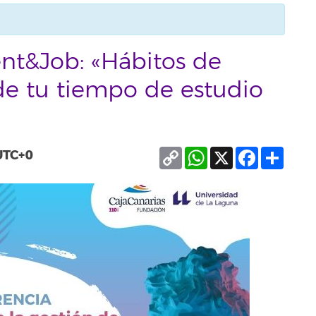
ent&Job: «Hábitos de
de tu tiempo de estudio
Copy
WhatsApp
X
Facebook
Compa
UTC+0
Link