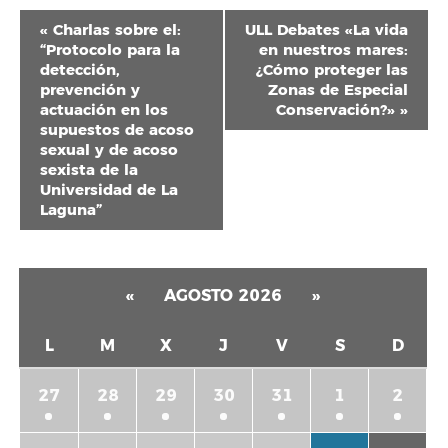
Navegación
«
Charlas sobre el:
ULL Debates «La vida
del
“Protocolo para la
en nuestros mares:
detección,
¿Cómo proteger las
Evento
prevención y
Zonas de Especial
actuación en los
Conservación?»
»
supuestos de acoso
sexual y de acoso
sexista de la
Universidad de La
Laguna”
«
AGOSTO 2026
»
L
M
X
J
V
S
D
27
28
29
30
31
1
2