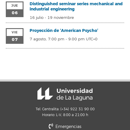
Distinguished seminar series mechanical and
JUE
industrial engineerIng
06
16 julio
-
19 noviembre
Proyección de ‘American Psycho’
VIE
07
7 agosto, 7:00 pm
-
9:00 pm
UTC+0
Tel. Centralita: (+34) 922 31 90 00
Horario: L-V, 8:00 a 21:00 h
Emergencias