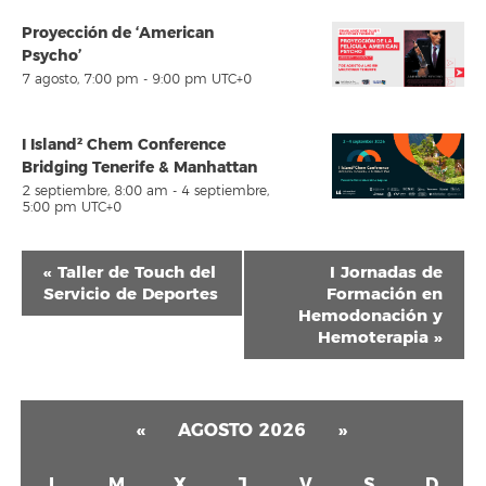
Proyección de ‘American
Psycho’
7 agosto, 7:00 pm
-
9:00 pm
UTC+0
I Island² Chem Conference
Bridging Tenerife & Manhattan
2 septiembre, 8:00 am
-
4 septiembre,
5:00 pm
UTC+0
Navegación
«
Taller de Touch del
I Jornadas de
del
Servicio de Deportes
Formación en
Hemodonación y
Evento
Hemoterapia
»
«
AGOSTO 2026
»
L
M
X
J
V
S
D