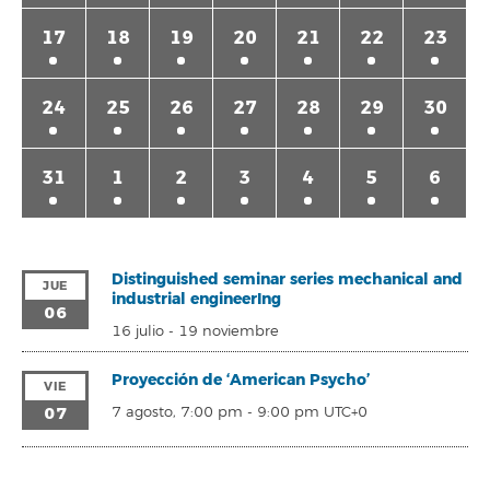
17
18
19
20
21
22
23
24
25
26
27
28
29
30
31
1
2
3
4
5
6
Distinguished seminar series mechanical and
JUE
industrial engineerIng
06
16 julio
-
19 noviembre
Proyección de ‘American Psycho’
VIE
07
7 agosto, 7:00 pm
-
9:00 pm
UTC+0