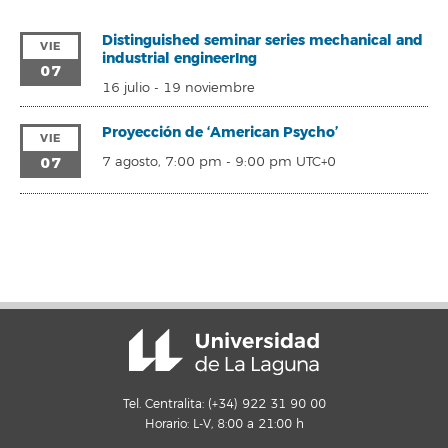
Distinguished seminar series mechanical and
VIE
industrial engineerIng
07
16 julio
-
19 noviembre
Proyección de ‘American Psycho’
VIE
07
7 agosto, 7:00 pm
-
9:00 pm
UTC+0
Tel. Centralita: (+34) 922 31 90 00
Horario: L-V, 8:00 a 21:00 h