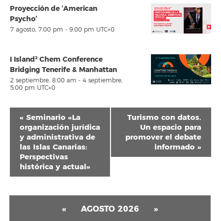
Proyección de ‘American
Psycho’
7 agosto, 7:00 pm
-
9:00 pm
UTC+0
I Island² Chem Conference
Bridging Tenerife & Manhattan
2 septiembre, 8:00 am
-
4 septiembre,
5:00 pm
UTC+0
Navegación
«
Seminario «La
Turismo con datos.
del
organización jurídica
Un espacio para
y administrativa de
promover el debate
Evento
las Islas Canarias:
informado
»
Perspectivas
histórica y actual»
«
AGOSTO 2026
»