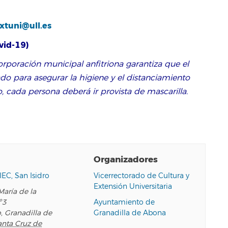
xtuni@ull.es
id-19)
 corporación municipal anfitriona garantiza que el
do para asegurar la higiene y el distanciamiento
, cada persona deberá ir provista de mascarilla.
Organizadores
IEC, San Isidro
Vicerrectorado de Cultura y
Extensión Universitaria
María de la
º3
Ayuntamiento de
o, Granadilla de
Granadilla de Abona
anta Cruz de