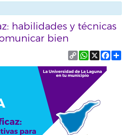
z: habilidades y técnicas
 comunicar bien
Copy
WhatsApp
X
Facebook
Compa
Link