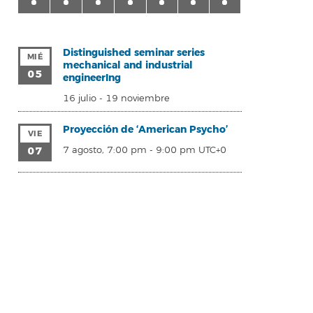
Distinguished seminar series
MIÉ
mechanical and industrial
05
engineerIng
16 julio
-
19 noviembre
Proyección de ‘American Psycho’
VIE
07
7 agosto, 7:00 pm
-
9:00 pm
UTC+0