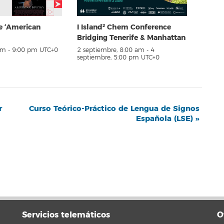
e ‘American
I Island² Chem Conference
Bridging Tenerife & Manhattan
pm
-
9:00 pm
UTC+0
2 septiembre, 8:00 am
-
4
septiembre, 5:00 pm
UTC+0
r
Curso Teórico-Práctico de Lengua de Signos
Española (LSE)
»
Servicios telemáticos
O