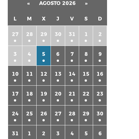
«
AGOSTO 2026
»
L
M
X
J
V
S
D
27
28
29
30
31
1
2
3
4
5
6
7
8
9
rtir
10
11
12
13
14
15
16
17
18
19
20
21
22
23
24
25
26
27
28
29
30
31
1
2
3
4
5
6