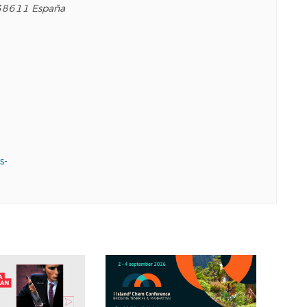
38611
España
s-