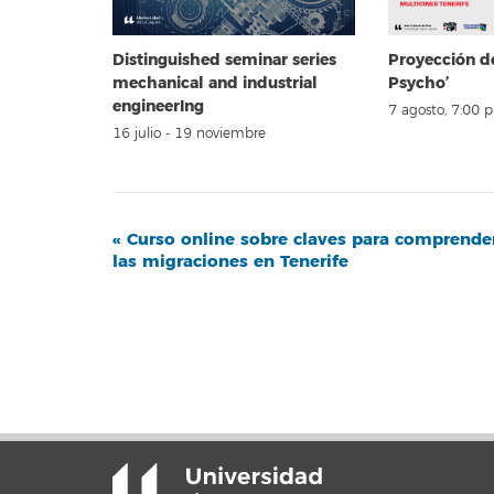
Distinguished seminar series
Proyección d
mechanical and industrial
Psycho’
engineerIng
7 agosto, 7:00 
16 julio
-
19 noviembre
Navegación
«
Curso online sobre claves para comprende
las migraciones en Tenerife
del
Evento