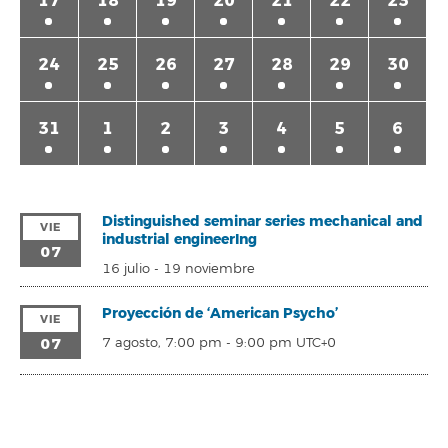
17
18
19
20
21
22
23
24
25
26
27
28
29
30
31
1
2
3
4
5
6
Distinguished seminar series mechanical and
VIE
industrial engineerIng
07
16 julio
-
19 noviembre
Proyección de ‘American Psycho’
VIE
07
7 agosto, 7:00 pm
-
9:00 pm
UTC+0