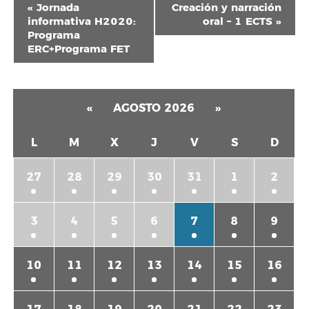
Navegación
«
Jornada
Creación y narración
del
informativa H2020:
oral – 1 ECTS
»
Programa
Evento
ERC+Programa FET
«
AGOSTO 2026
»
L
M
X
J
V
S
D
27
28
29
30
31
1
2
3
4
5
6
7
8
9
10
11
12
13
14
15
16