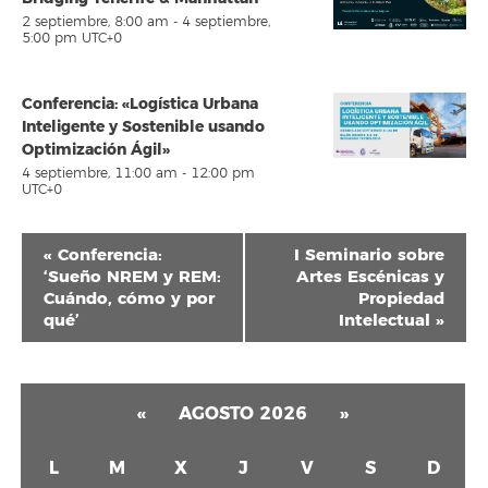
2 septiembre, 8:00 am
-
4 septiembre,
5:00 pm
UTC+0
Conferencia: «Logística Urbana
Inteligente y Sostenible usando
Optimización Ágil»
4 septiembre, 11:00 am
-
12:00 pm
UTC+0
Navegación
«
Conferencia:
I Seminario sobre
del
‘Sueño NREM y REM:
Artes Escénicas y
Cuándo, cómo y por
Propiedad
Evento
qué’
Intelectual
»
«
AGOSTO 2026
»
L
M
X
J
V
S
D