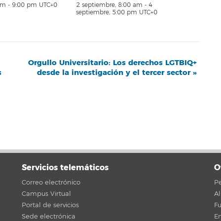
pm
-
9:00 pm
UTC+0
2 septiembre, 8:00 am
-
4
septiembre, 5:00 pm
UTC+0
Orgullo Universitario: Los derechos LGTBIQ+
s
desde la investigación y el tercer sector
»
Servicios telemáticos
O
Correo electrónico
Pe
Campus Virtual
A
Portal de servicios
F
Sede electrónica
En