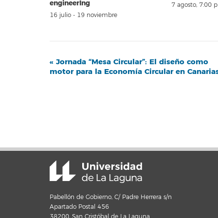
engineerIng
7 agosto, 7:00 
16 julio
-
19 noviembre
Navegación
«
Jornada “Mesa Circular”: El diseño como
motor para la Economía Circular en Canaria
del
Evento
Pabellón de Gobierno, C/ Padre Herrera s/n
Apartado Postal 456
38200, San Cristóbal de La Laguna