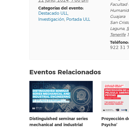
22 junio, 2024, 7:00 pm
Facultad
categorías del evento:
Humanid
Destacado ULL
,
Guajara
Investigación
,
Portada ULL
San Crist
Laguna
,
S
Tenerife
teléfono:
922 31 
Eventos Relacionados
Distinguished seminar series
Proyección d
mechanical and industrial
Psycho’