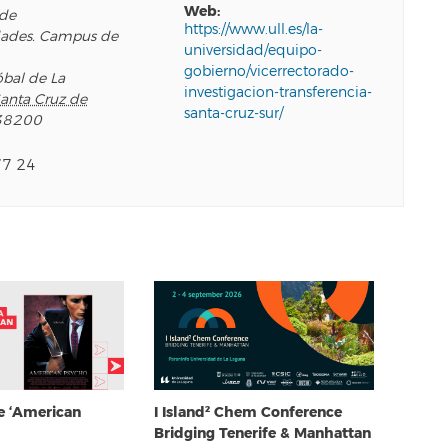
web:
 de
https://www.ull.es/la-
ades. Campus de
universidad/equipo-
gobierno/vicerrectorado-
óbal de La
investigacion-transferencia-
anta Cruz de
santa-cruz-sur/
38200
77 24
e ‘American
I Island² Chem Conference
Bridging Tenerife & Manhattan