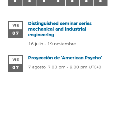
Distinguished seminar series
VIE
mechanical and industrial
07
engineerIng
16 julio
-
19 noviembre
Proyección de ‘American Psycho’
VIE
07
7 agosto, 7:00 pm
-
9:00 pm
UTC+0