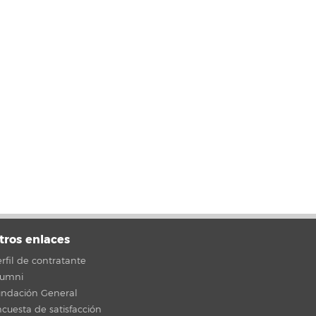
tros enlaces
rfil de contratante
lumni
undación General
cuesta de satisfacción