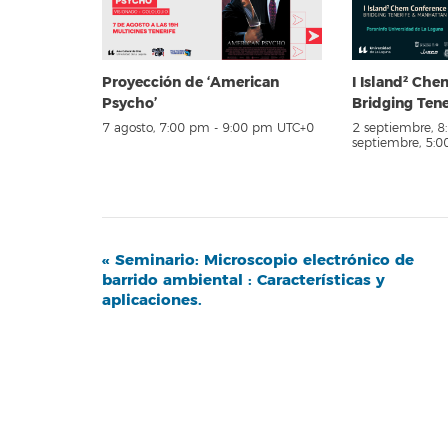
Proyección de ‘American
I Island² Ch
Psycho’
Bridging Ten
7 agosto, 7:00 pm
-
9:00 pm
UTC+0
2 septiembre, 
septiembre, 5:
Navegación
«
Seminario: Microscopio electrónico de
barrido ambiental : Características y
del
aplicaciones.
Evento