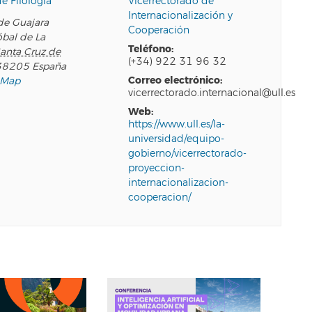
e Filología
Vicerrectorado de
Internacionalización y
e Guajara
Cooperación
óbal de La
teléfono:
anta Cruz de
(+34) 922 31 96 32
38205
España
correo electrónico:
 Map
vicerrectorado.internacional@ull.es
web:
https://www.ull.es/la-
universidad/equipo-
gobierno/vicerrectorado-
proyeccion-
internacionalizacion-
cooperacion/