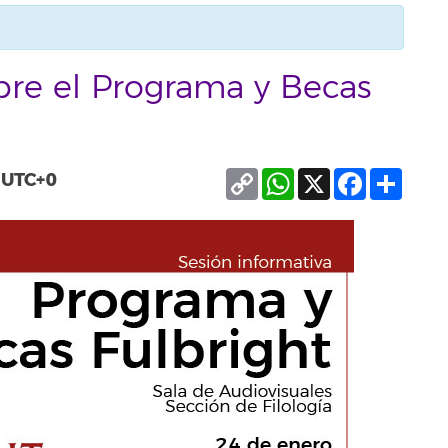
bre el Programa y Becas
Copy
WhatsApp
X
Facebook
Compa
UTC+0
Link