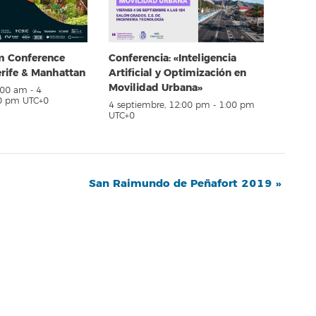
em Conference
Conferencia: «Inteligencia
erife & Manhattan
Artificial y Optimización en
Movilidad Urbana»
8:00 am
-
4
00 pm
UTC+0
4 septiembre, 12:00 pm
-
1:00 pm
UTC+0
San Raimundo de Peñafort 2019
»