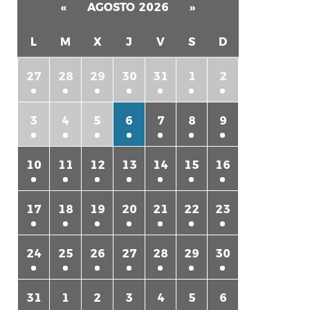
«
AGOSTO 2026
»
L
M
X
J
V
S
D
27
28
29
30
31
1
2
3
4
5
6
7
8
9
rtir
10
11
12
13
14
15
16
17
18
19
20
21
22
23
24
25
26
27
28
29
30
31
1
2
3
4
5
6