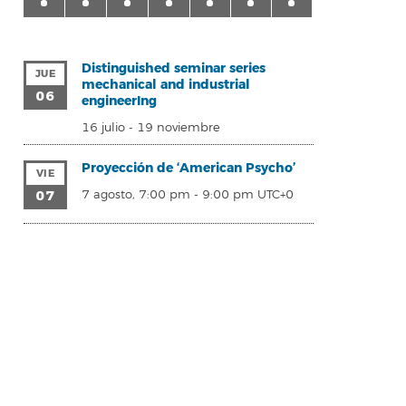
Distinguished seminar series
JUE
mechanical and industrial
06
engineerIng
16 julio
-
19 noviembre
Proyección de ‘American Psycho’
VIE
07
7 agosto, 7:00 pm
-
9:00 pm
UTC+0