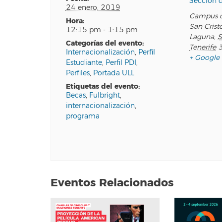
Sección d
24 enero, 2019
Campus d
hora:
San Crist
12:15 pm - 1:15 pm
Laguna
,
S
categorías del evento:
Tenerife
Internacionalización
,
Perfil
+ Google
Estudiante
,
Perfil PDI
,
Perfiles
,
Portada ULL
etiquetas del evento:
Becas
,
Fulbright
,
internacionalización
,
programa
Eventos Relacionados