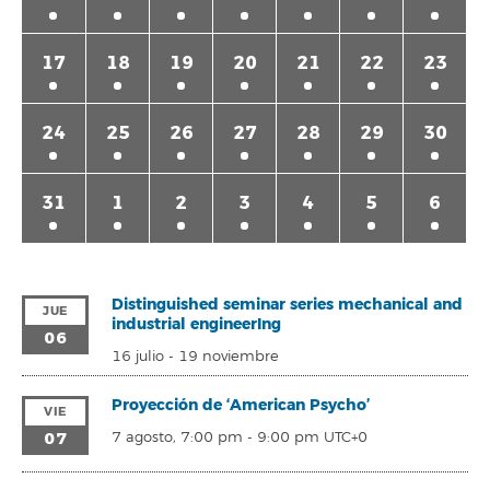
17
18
19
20
21
22
23
24
25
26
27
28
29
30
31
1
2
3
4
5
6
Distinguished seminar series mechanical and
JUE
industrial engineerIng
06
16 julio
-
19 noviembre
Proyección de ‘American Psycho’
VIE
07
7 agosto, 7:00 pm
-
9:00 pm
UTC+0