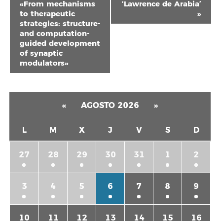
del
«From mechanisms
‘Lawrence de Arabia’
to therapeutic
»
Evento
strategies: structure-
and computation-
guided development
of synaptic
modulators»
«
AGOSTO 2026
»
L
M
X
J
V
S
D
27
28
29
30
31
1
2
3
4
5
6
7
8
9
10
11
12
13
14
15
16