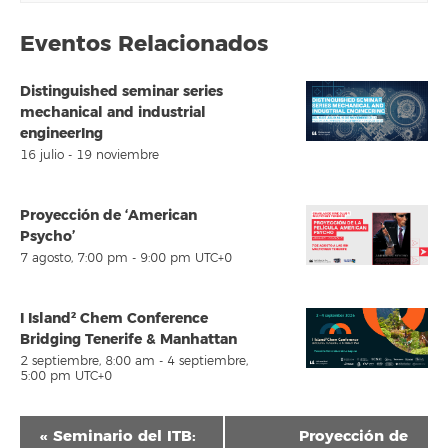
Eventos Relacionados
Distinguished seminar series
mechanical and industrial
engineerIng
16 julio
-
19 noviembre
Proyección de ‘American
Psycho’
7 agosto, 7:00 pm
-
9:00 pm
UTC+0
I Island² Chem Conference
Bridging Tenerife & Manhattan
2 septiembre, 8:00 am
-
4 septiembre,
5:00 pm
UTC+0
Navegación
«
Seminario del ITB:
Proyección de