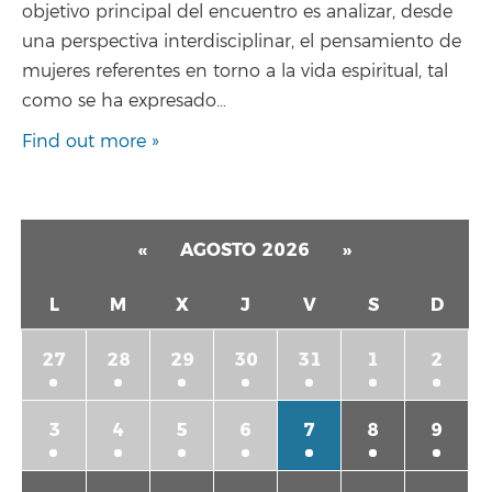
objetivo principal del encuentro es analizar, desde
una perspectiva interdisciplinar, el pensamiento de
mujeres referentes en torno a la vida espiritual, tal
como se ha expresado…
Find out more »
«
AGOSTO 2026
»
L
M
X
J
V
S
D
27
28
29
30
31
1
2
3
4
5
6
7
8
9