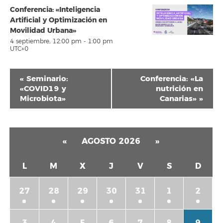
Conferencia: «Inteligencia
Artificial y Optimización en
Movilidad Urbana»
4 septiembre, 12:00 pm
-
1:00 pm
UTC+0
Navegación
«
Seminario:
Conferencia: «La
del
«COVID19 y
nutrición en
Microbiota»
Canarias»
»
Evento
«
AGOSTO 2026
»
L
M
X
J
V
S
D
27
28
29
30
31
1
2
3
4
5
6
7
8
9