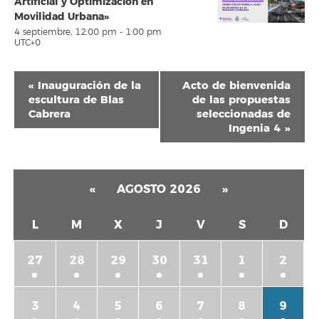
Artificial y Optimización en
Movilidad Urbana»
4 septiembre, 12:00 pm
-
1:00 pm
UTC+0
Navegación
«
Inauguración de la
Acto de bienvenida
del
escultura de Blas
de las propuestas
Cabrera
seleccionadas de
Evento
Ingenia 4
»
«
AGOSTO 2026
»
L
M
X
J
V
S
D
27
28
29
30
31
1
2
3
4
5
6
7
8
9