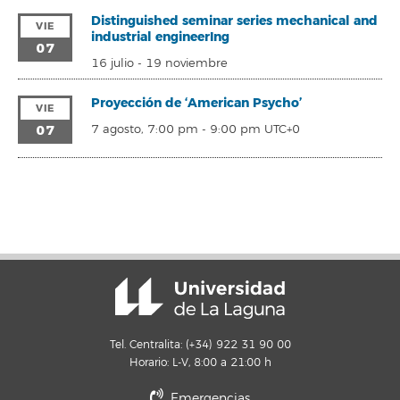
Distinguished seminar series mechanical and
VIE
industrial engineerIng
07
16 julio
-
19 noviembre
Proyección de ‘American Psycho’
VIE
07
7 agosto, 7:00 pm
-
9:00 pm
UTC+0
Tel. Centralita: (+34) 922 31 90 00
Horario: L-V, 8:00 a 21:00 h
Emergencias