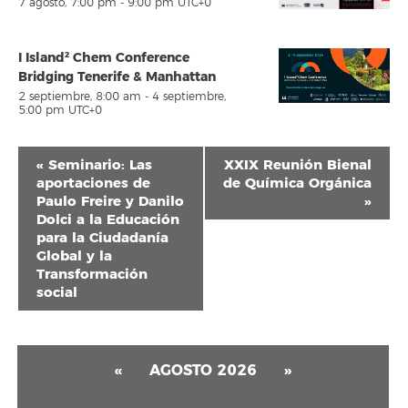
7 agosto, 7:00 pm
-
9:00 pm
UTC+0
I Island² Chem Conference
Bridging Tenerife & Manhattan
2 septiembre, 8:00 am
-
4 septiembre,
5:00 pm
UTC+0
Navegación
«
Seminario: Las
XXIX Reunión Bienal
del
aportaciones de
de Química Orgánica
Paulo Freire y Danilo
»
Evento
Dolci a la Educación
para la Ciudadanía
Global y la
Transformación
social
«
AGOSTO 2026
»