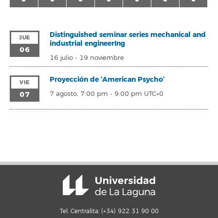
Distinguished seminar series mechanical and
JUE
industrial engineerIng
06
16 julio
-
19 noviembre
Proyección de ‘American Psycho’
VIE
07
7 agosto, 7:00 pm
-
9:00 pm
UTC+0
Tel. Centralita: (+34) 922 31 90 00