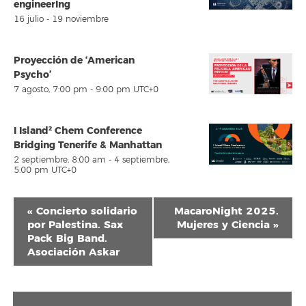
engineerIng
16 julio
-
19 noviembre
Proyección de ‘American
Psycho’
7 agosto, 7:00 pm
-
9:00 pm
UTC+0
I Island² Chem Conference
Bridging Tenerife & Manhattan
2 septiembre, 8:00 am
-
4 septiembre,
5:00 pm
UTC+0
Navegación
«
Concierto solidario
MacaroNight 2025.
del
por Palestina. Sax
Mujeres y Ciencia
»
Pack Big Band.
Evento
Asociación Askar