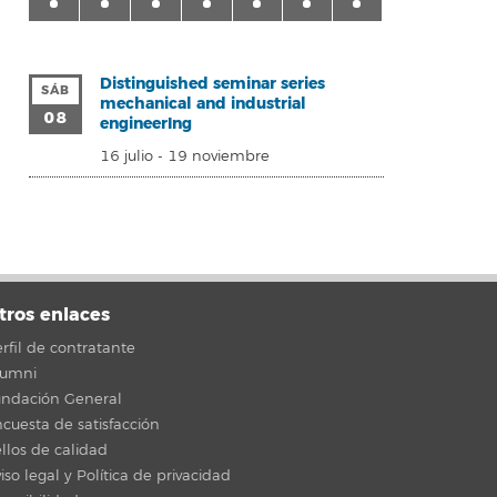
Distinguished seminar series
SÁB
mechanical and industrial
08
engineerIng
16 julio
-
19 noviembre
tros enlaces
rfil de contratante
lumni
undación General
cuesta de satisfacción
llos de calidad
iso legal y Política de privacidad