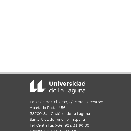
Pabellón de Gobierno, C/ Padre Herrera s/n
Apartado Postal 456
38200, San Cristóbal de La Laguna
Santa Cruz de Tenerife - España
Tel. Centralita: (+34) 922 31 90 00