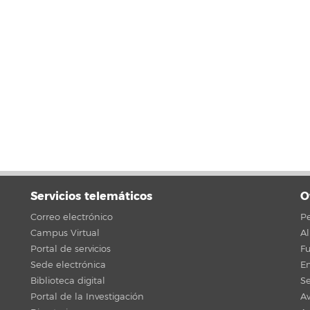
Servicios telemáticos
O
Correo electrónico
Pe
Campus Virtual
A
Portal de servicios
F
Sede electrónica
En
Biblioteca digital
Se
Portal de la Investigación
Av