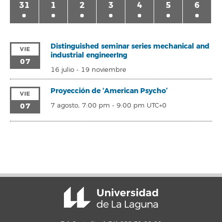
31
1
2
3
4
5
6
Distinguished seminar series mechanical and
VIE
industrial engineerIng
07
16 julio
-
19 noviembre
Proyección de ‘American Psycho’
VIE
07
7 agosto, 7:00 pm
-
9:00 pm
UTC+0