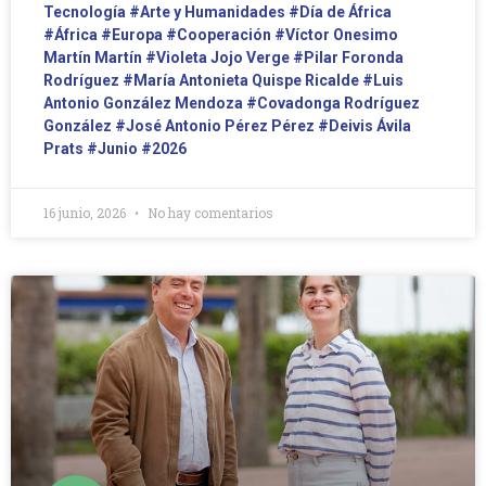
Tecnología
#Arte y Humanidades
#Día de África
#África
#Europa
#Cooperación
#Víctor Onesimo
Martín Martín
#Violeta Jojo Verge
#Pilar Foronda
Rodríguez
#María Antonieta Quispe Ricalde
#Luis
Antonio González Mendoza
#Covadonga Rodríguez
González
#José Antonio Pérez Pérez
#Deivis Ávila
Prats
#Junio
#2026
16 junio, 2026
No hay comentarios