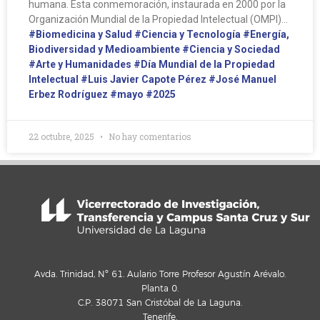
humana. Esta conmemoración, instaurada en 2000 por la
Organización Mundial de la Propiedad Intelectual (OMPI)…
#Biomedicina y Salud
#Ciencia y Tecnología
#Energía,
Biodiversidad y Medioambiente
#Ciencia y Sociedad
#Arte y Humanidades
#Día Mundial de la Propiedad
Intelectual
#Luis Javier Capote Pérez
#José Manuel
Erbez Rodríguez
#mayo
#2025
22 octubre, 2025
No hay comentarios
Avda. Trinidad, Nº 61. Aulario Torre Profesor Agustín Arévalo.
Planta 0.
C.P. 38071 San Cristóbal de La Laguna.
Tenerife.