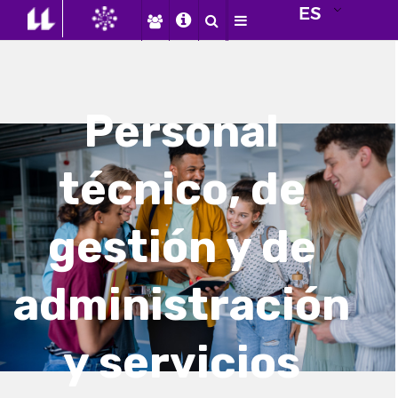
ES
Personal
técnico, de
gestión y de
administración
y servicios