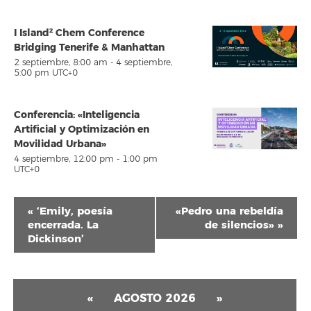
I Island² Chem Conference
Bridging Tenerife & Manhattan
2 septiembre, 8:00 am
-
4 septiembre,
5:00 pm
UTC+0
Conferencia: «Inteligencia
Artificial y Optimización en
Movilidad Urbana»
4 septiembre, 12:00 pm
-
1:00 pm
UTC+0
Navegación
«
‘Emily, poesía
«Pedro una rebeldía
del
encerrada. La
de silencios»
»
Dickinson’
Evento
«
AGOSTO 2026
»