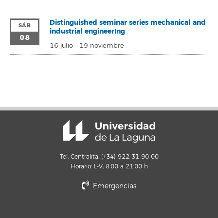
Distinguished seminar series mechanical and
SÁB
industrial engineerIng
08
16 julio
-
19 noviembre
Tel. Centralita: (+34) 922 31 90 00
Horario: L-V, 8:00 a 21:00 h
Emergencias