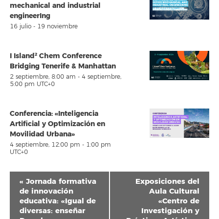
mechanical and industrial
engineerIng
16 julio
-
19 noviembre
I Island² Chem Conference
Bridging Tenerife & Manhattan
2 septiembre, 8:00 am
-
4 septiembre,
5:00 pm
UTC+0
Conferencia: «Inteligencia
Artificial y Optimización en
Movilidad Urbana»
4 septiembre, 12:00 pm
-
1:00 pm
UTC+0
Navegación
«
Jornada formativa
Exposiciones del
del
de innovación
Aula Cultural
educativa: «Igual de
«Centro de
Evento
diversas: enseñar
Investigación y