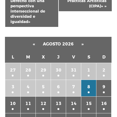
Derecho con una
Prácticas Artísticas
perspectiva
(CIPA)»
»
interseccional de
diversidad e
igualdad»
«
AGOSTO 2026
»
L
M
X
J
V
S
D
27
28
29
30
31
1
2
3
4
5
6
7
8
9
10
11
12
13
14
15
16