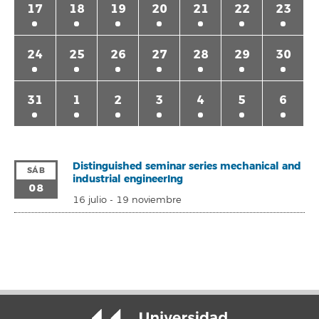
17
18
19
20
21
22
23
24
25
26
27
28
29
30
31
1
2
3
4
5
6
Distinguished seminar series mechanical and
SÁB
industrial engineerIng
08
16 julio
-
19 noviembre